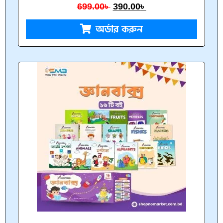
699.00
৳
390.00
৳
অর্ডার করুন