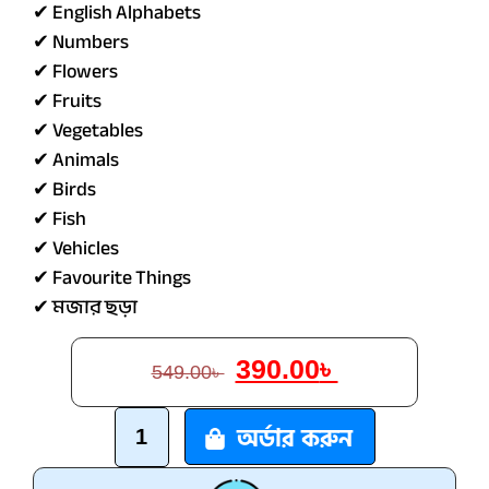
✔ English Alphabets
✔ Numbers
✔ Flowers
✔ Fruits
✔ Vegetables
✔ Animals
✔ Birds
✔ Fish
✔ Vehicles
✔ Favourite Things
✔ মজার ছড়া
390.00
৳
549.00
৳
অর্ডার করুন