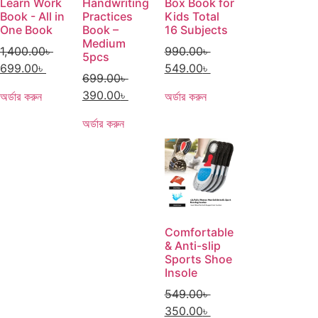
Learn Work
Handwriting
Box Book for
Book - All in
Practices
Kids Total
One Book
Book –
16 Subjects
Medium
1,400.00
৳
990.00
৳
5pcs
699.00
৳
549.00
৳
699.00
৳
390.00
৳
অর্ডার করুন
অর্ডার করুন
অর্ডার করুন
Comfortable
& Anti-slip
Sports Shoe
Insole
549.00
৳
350.00
৳